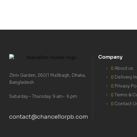
Company
About us
Zinix Garden, 260/1 Malibagh, Dhaka,
Delivery I
Bangladesh
Privacy Po
Terms & C
Saturday – Thursday: 9 am- 6 pm
Contact U
contact@chancellorpb.com