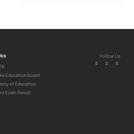
nks
Follow Us
TB
ka Education Board
istry of Education
rd Exam Result