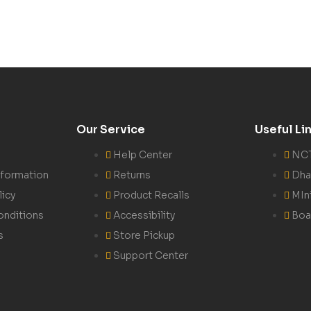
Our Service
Useful Li
Help Center
NC
nformation
Returns
Dha
licy
Product Recalls
MIn
onditions
Accessibility
Boa
s
Store Pickup
Support Center