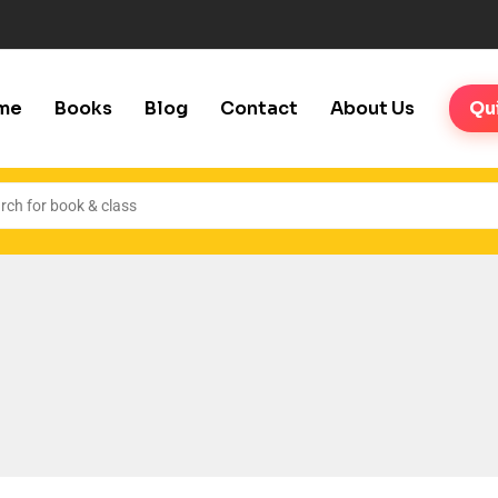
me
Books
Blog
Contact
About Us
Qu