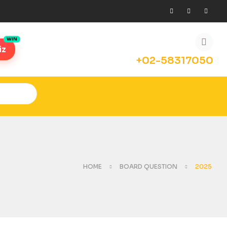
iz
+02-58317050
HOME
BOARD QUESTION
2025