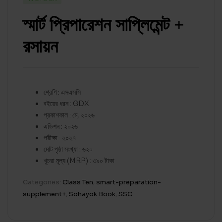
স্মার্ট প্রিপারেশন সাপ্লিমেন্ট +
রসায়ন
শ্রেণি : এসএসসি
বইয়ের ধরন : GDX
প্রকাশকাল : মে, ২০২৬
এডিশন : ২০২৬
পরীক্ষা : ২০২৭
মোট পৃষ্ঠা সংখ্যা : ৬২০
খূচরা মূল্য (MRP) : ৩৯০ টাকা
Categories:
Class Ten
,
smart-preparation-
supplement+
,
Sohayok Book
,
SSC