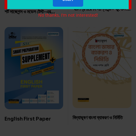
স্মার্ট প্রিপারেশন সাপ্লিমেন্ট+ ভূগোল ও
শর্ট সাজেশন্স ও মডেল টেস্ট-এর
No thanks, I’m not interested!
পরিবেশ
উত্তরমালা
বিদ্যাভূষণ বাংলা ব্যাকরণ ও নির্মিতি
English First Paper