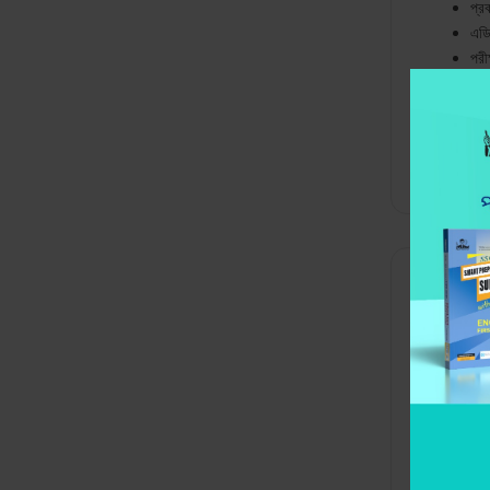
প্র
এডি
পরী
মোট 
খূচ
Categori
Desc