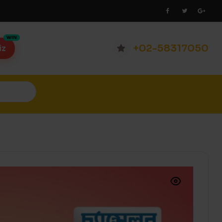
+02-58317050
iz