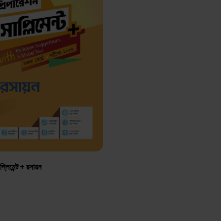
সাপ্লিমেন্ট + রসায়ন