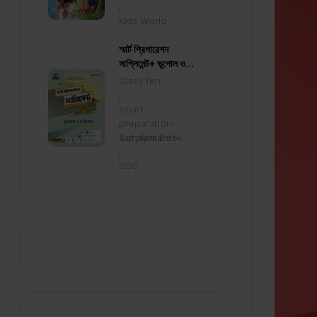
,
Kids World
স্মার্ট প্রিপারেশন
সাপ্লিমেন্ট+ ভূগোল ও
পরিবেশ
Class Ten
,
smart-
preparation-
,
supplement+
Sohayok Book
,
SSC