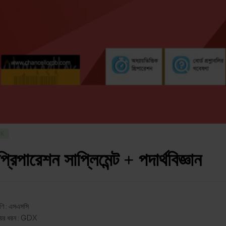
CK
ট প্রিপারেশন সাপ্লিমেন্ট + পদার্থবিজ্ঞান
েণি : এসএসসি
য়ের ধরন : GDX