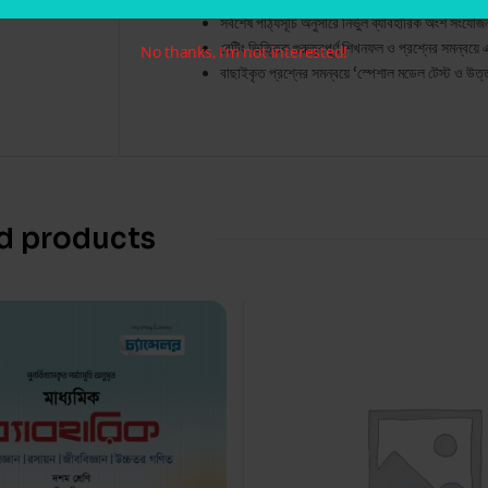
সর্বশেষ পাঠ্যসূচি অনুসারে নির্ভুল ব্যাবহারিক অংশ সংয
রেটিং ভিত্তিক গুরুত্বপূর্ণ শিখনফল ও প্রশ্নের সমন্বয়ে
No thanks, I’m not interested!
বাছাইকৃত প্রশ্নের সমন্বয়ে ‘স্পেশাল মডেল টেস্ট ও উত
d products