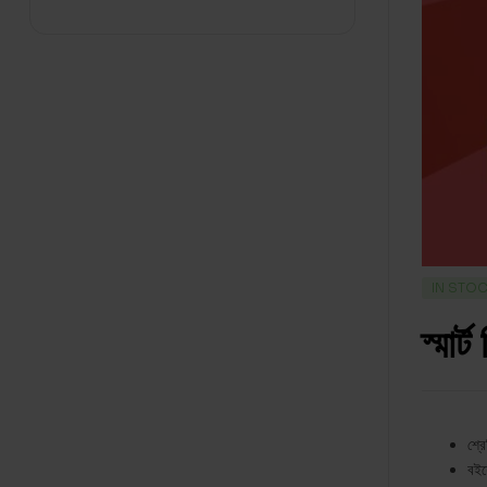
IN STO
স্মার্
শ্র
বই