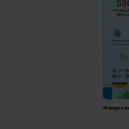
শর্ট সাজেশন্স ও মড