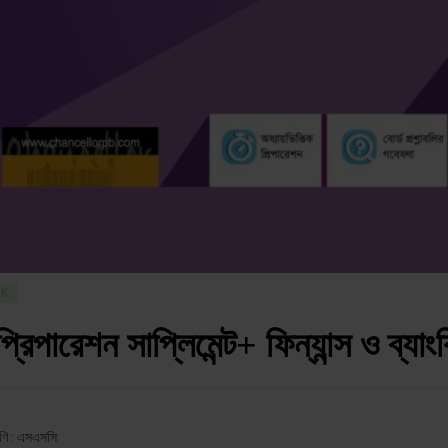
CK
্ট প্রিপারেশন সাপ্লিমেন্ট+ ফিন্যান্স ও ব্যাং
েণি : এসএসসি