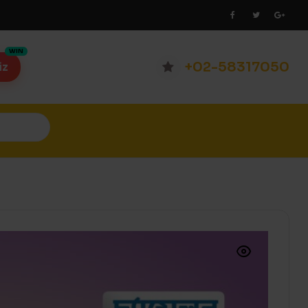
+02-58317050
iz