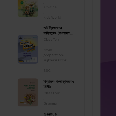
,
KG-One
,
Kids World
স্মার্ট প্রিপারেশন
সাপ্লিমেন্ট+ (বাংলাদেশ ও
বিশ্বপরিচয়)
Class Ten
,
smart-
preparation-
,
supplement+
Sohayok Book
,
SSC
বিদ্যাভূষণ বাংলা ব্যাকরণ ও
নির্মিতি
Class Four
,
Grammar
Genius