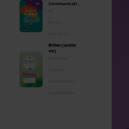
Communicative
English
KG
Grammar &
,
Composition
KG-Six
with Solution
,
Kids World
জীববিজ্ঞান (ব্যবহারিক
খাতা)
Class Nine
,
Creative
,
Practical Khata
,
Practical Khata