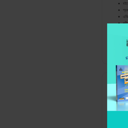
বই
প্র
এডি
পরী
মোট 
খূচ
Categori
Desc