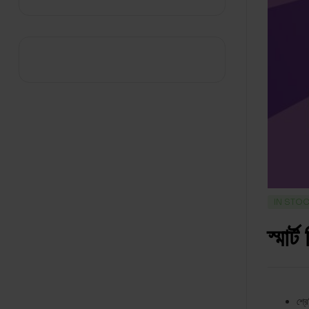
IN STO
স্মার
শ্র