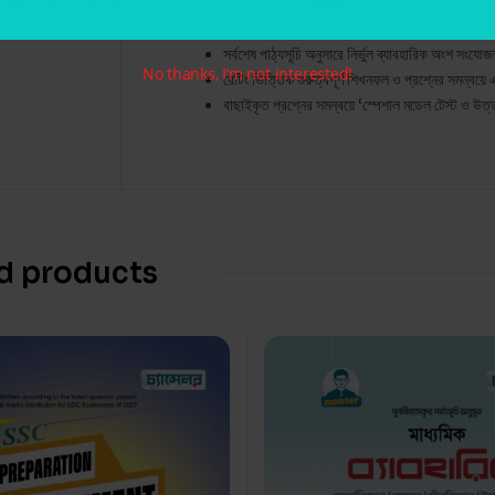
প্রতিটি অধ্যায়ের প্রস্তুতি যাচাইয়ের জন্য রয়েছে অধ্য
সমন্বিত অধ্যায়ের প্রশ্ন ও উত্তর।
সর্বশেষ পাঠ্যসূচি অনুসারে নির্ভুল ব্যাবহারিক অংশ সংয
No thanks, I’m not interested!
রেটিং ভিত্তিক গুরুত্বপূর্ণ শিখনফল ও প্রশ্নের সমন্বয়ে
বাছাইকৃত প্রশ্নের সমন্বয়ে ‘স্পেশাল মডেল টেস্ট ও উত
d products