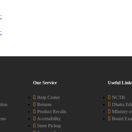
C
C
Our Service
Useful Link
Help Center
NCTB
tion
Returns
Dhaka Edu
Product Recalls
MInistry o
ons
Accessibility
Board Exa
Store Pickup