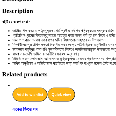
Description
বইটি যে কারণে সেরা
:
জাতীয় শিক্ষাক্রম ও পাঠ্যপুস্তক বোর্ড প্রণীত সর্বশেষ পাঠ্যক্রমের সমন্বয়ে রচিত
প্রতিটি অধ্যায়ের বিষয়বস্তু সহজে আয়ত্ত করার জন্য পর্যাপ্ত ছক-চিত্র ও ছব
সরল ও প্রাঞ্জল ভাষায় ব্যাকরণের জটিল বিষয়গুলোর সহজবোধ্য উপস্থাপন।
শিক্ষার্থীদের প্রয়োগিক দক্ষতা বিকশিত করার লক্ষ্যে পাঠভিত্তিক অনুশীলনীর ওপর
ভাষাজ্ঞান সমৃদ্ধির পাশাপাশি সৃজনশীলতার বিকাশে আত্মজিজ্ঞাসামূলক উদাহরণের সং
বাংলা একাডেমি প্রমিত বানানরীতির যথাযথ অনুসরণ।
নির্মিতি অংশে মহান ভাষা আন্দোলন ও মুক্তিযুদ্ধের চেতনার প্রতিফলনসহ সাম্প্রতি
অধিক অনুশীলন ও অর্জিত জ্ঞান যাচাইয়ের জন্য সর্বাধিক সংখ্যক মডেল টেস্ট স
Related products
Add to wishlist
Quick view
একের ভিতর সব