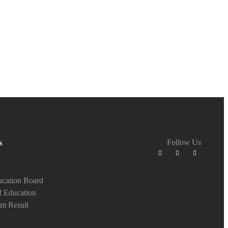
Follow Us
s
cation Board
f Education
m Result