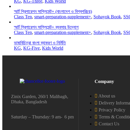
KG
,
KG-Three
,
Kids World
স্মার্ট প্রিপারেশন সাপ্লিমেন্ট+ (বাংলাদেশ ও বিশ্বপরিচয়)
Class Ten
,
smart-preparation-supplement+
,
Sohayok Book
,
SS
স্মার্ট প্রিপারেশন সাপ্লিমেন্ট+ ব্যবসায় উদ্যোগ
Class Ten
,
smart-preparation-supplement+
,
Sohayok Book
,
SS
ভাষাবিচিত্রা বাংলা ব্যাকরণ ও নির্মিতি
KG
,
KG-Five
,
Kids World
Company
About us
Zinix Garden, 260/1 Malibagh,
Dhaka, Bangladesh
Delivery Informa
Privacy Policy
Saturday – Thursday: 9 am- 6 pm
Terms & Conditi
Contact Us