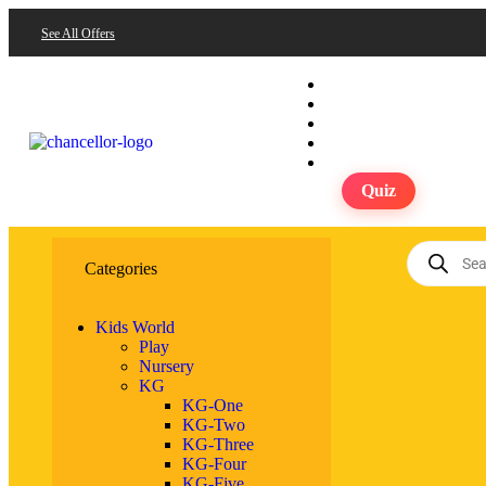
See All Offers
Quiz
Categories
Kids World
Play
Nursery
KG
KG-One
KG-Two
KG-Three
KG-Four
KG-Five