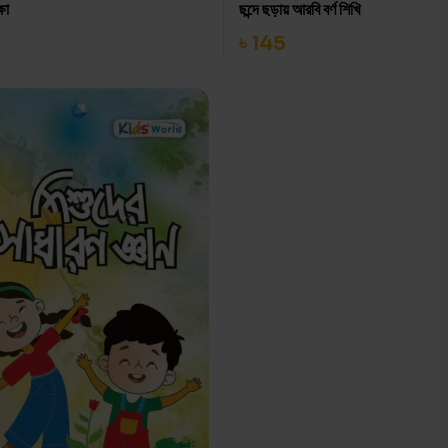
্ষা
ছন্দে ছড়ায় আরবি বর্ণ শিখি
৳
145