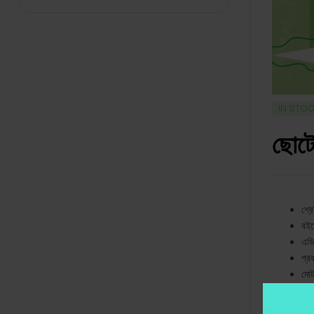
IN STO
ছোটো
শ্রে
বইয়
এডি
প্র
মোট 
খূচ