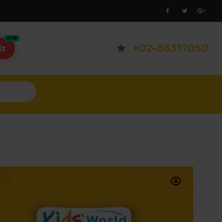
+02-58317050
iz