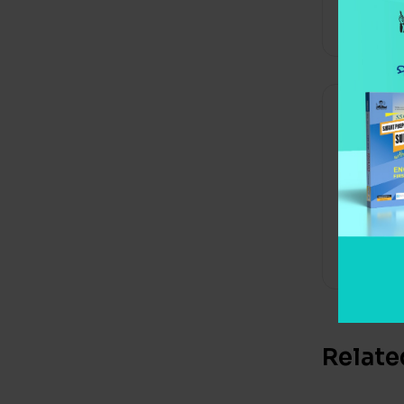
Categori
Desc
Relate