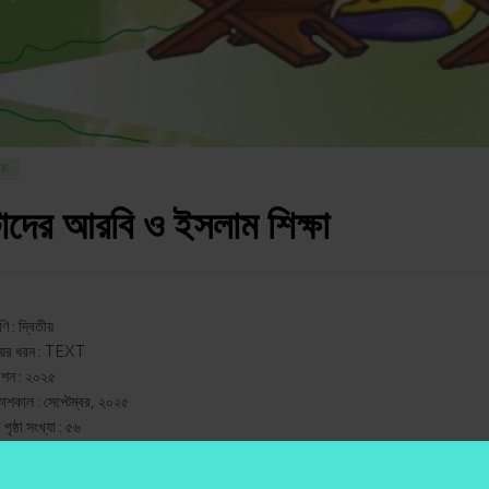
CK
দের আরবি ও ইসলাম শিক্ষা
ণি : দ্বিতীয়
ের ধরন : TEXT
শন : ২০২৫
কাশকাল : সেপ্টেম্বর, ২০২৫
পৃষ্ঠা সংখ্যা : ৫৬
রা মূল্য (MRP) : ১৯০ টাকা