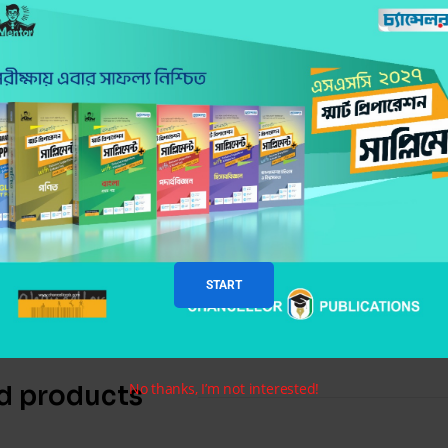
es:
KG
,
KG-Two
,
Kids World
ription
বইটি যে কারণে সেরা
:
ইসলাম ধর্মের প্রাথমিক জ্ঞানার্জনে ছোটোদের আরবি ও ইস
বইটির মাধ্যমে শিশুরা মৌলিক ইবাদতসমূহের নিয়ম শেখার 
বইটিতে প্রদত্ত অনুশীলনীর মাধ্যমে শিশুরা অর্জিত জ্ঞান 
START
No thanks, I’m not interested!
d products