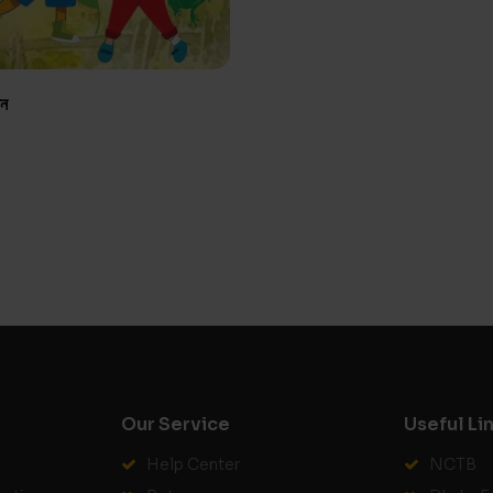
ান
Our Service
Useful Li
Help Center
NCTB