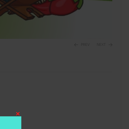
PREV
NEXT
Close
this
module