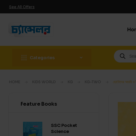
See All Offers
Ho
Categories
HOME
KIDS WORLD
KG
KG-TWO
ছোটোদের আরবি ও ই
Feature Books
SSC Pocket
Science