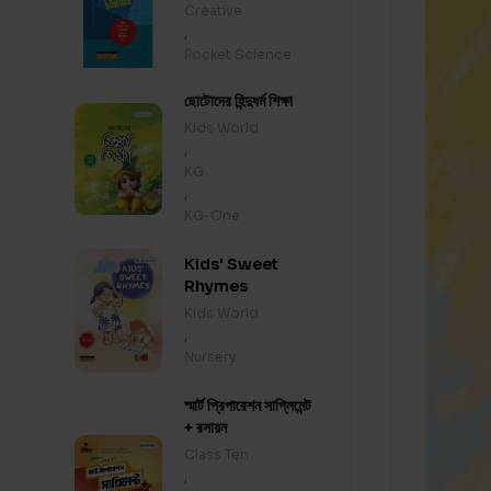
Creative
,
Pocket Science
ছোটোদের হিন্দুধর্ম শিক্ষা
Kids World
,
KG
,
KG-One
Kids' Sweet
Rhymes
Kids World
,
Nursery
স্মার্ট প্রিপারেশন সাপ্লিমেন্ট
+ রসায়ন
Class Ten
,