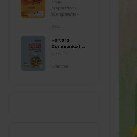
smart-
preparation-
,
supplement+
Sohayok Book
,
SSC
Harvard
Communicative
English
Class Four
Grammar &
,
Composition
Grammar