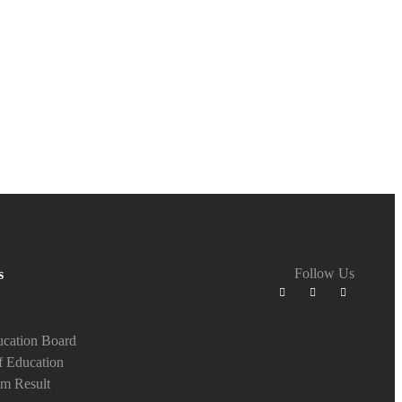
Follow Us
s
cation Board
f Education
m Result