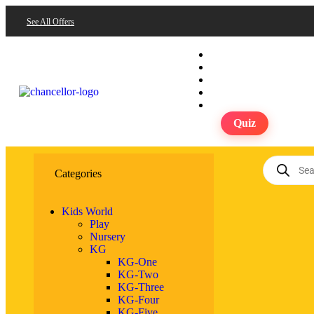
See All Offers
Quiz
Categories
Kids World
Play
Nursery
KG
KG-One
KG-Two
KG-Three
KG-Four
KG-Five