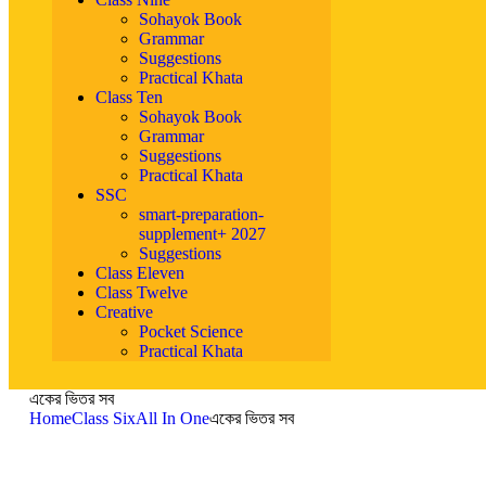
Sohayok Book
Grammar
Suggestions
Practical Khata
Class Ten
Sohayok Book
Grammar
Suggestions
Practical Khata
SSC
smart-preparation-
supplement+ 2027
Suggestions
Class Eleven
Class Twelve
Creative
Pocket Science
Practical Khata
একের ভিতর সব
Home
Class Six
All In One
একের ভিতর সব