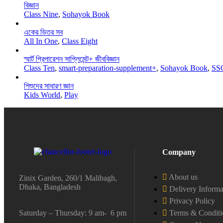
বিজ্ঞান
Class Nine
,
Sohayok Book
একের ভিতর সব
All In One
,
Class Eight
স্মার্ট প্রিপারেশন সাপ্লিমেন্ট+ জীববিজ্ঞান
Class Ten
,
smart-preparation-supplement+
,
Sohayok Book
,
SS
শিশুদের সাধারণ জ্ঞান
Kids World
,
Play
Company
About us
Zinix Garden, 260/1 Malibagh,
Dhaka, Bangladesh
Delivery Informa
Privacy Policy
Saturday – Thursday: 9 am- 6 pm
Terms & Conditi