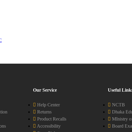
C
Our Service
Useful Link
Help Center
NCTB
tion
Returns
Dhaka Edu
Product Recalls
MInistry o
ons
Accessibility
Board Exa